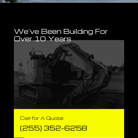
We’ve Been Building For
Over 10 Years
Call for A Quote
(255) 352-6258